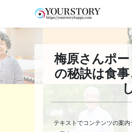
コ
ナ
ン
ビ
テ
ゲ
ン
ー
ツ
シ
へ
ョ
ス
ン
キ
に
梅原さんポー
ッ
移
プ
動
の秘訣は食事
テキストでコンテンツの案内