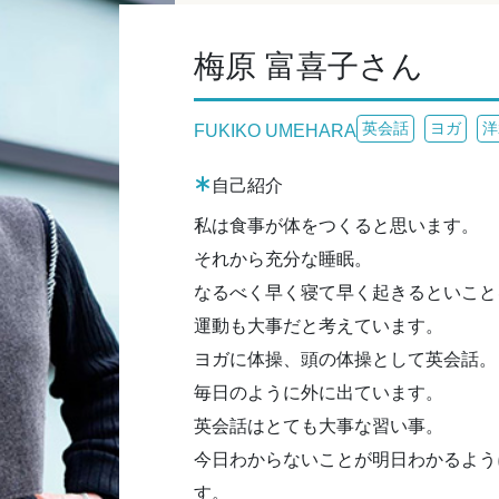
梅原 富喜子さん
英会話
ヨガ
洋
FUKIKO UMEHARA
自己紹介
私は食事が体をつくると思います。
それから充分な睡眠。
なるべく早く寝て早く起きるといこと
運動も大事だと考えています。
ヨガに体操、頭の体操として英会話。
毎日のように外に出ています。
英会話はとても大事な習い事。
今日わからないことが明日わかるよう
す。